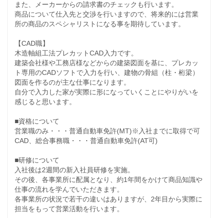
また、メーカーからの請求書のチェックも行います。
商品について仕入先と交渉を行いますので、将来的には営業
所の商品のスペシャリストになる事を期待しています。
【CAD職】
木造軸組工法プレカットCAD入力です。
建築会社様や工務店様などからの建築図面を基に、プレカッ
ト専用のCADソフトで入力を行い、建物の骨組（柱・桁梁）
図面を作るのが主な仕事になります。
自分で入力した家が実際に形になっていくことにやりがいを
感じると思います。
■資格について
営業職のみ・・・普通自動車免許(MT)※入社までに取得で可
CAD、総合事務職・・・普通自動車免許(AT可)
■研修について
入社後は2週間の新入社員研修を実施。
その後、各事業所に配属となり、約1年間をかけて商品知識や
仕事の流れを学んでいただきます。
各事業所の状況で若干の違いはありますが、2年目から実際に
担当をもって営業活動を行います。