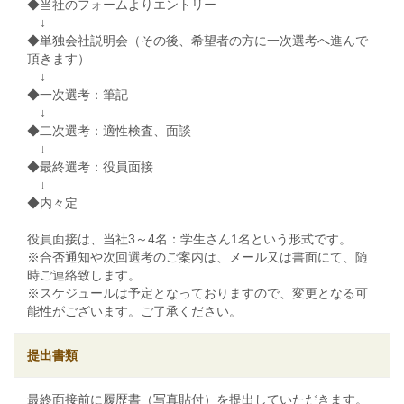
◆当社のフォームよりエントリー
↓
◆単独会社説明会（その後、希望者の方に一次選考へ進んで
頂きます）
↓
◆一次選考：筆記
↓
◆二次選考：適性検査、面談
↓
◆最終選考：役員面接
↓
◆内々定
役員面接は、当社3～4名：学生さん1名という形式です。
※合否通知や次回選考のご案内は、メール又は書面にて、随
時ご連絡致します。
※スケジュールは予定となっておりますので、変更となる可
能性がございます。ご了承ください。
提出書類
最終面接前に履歴書（写真貼付）を提出していただきます。